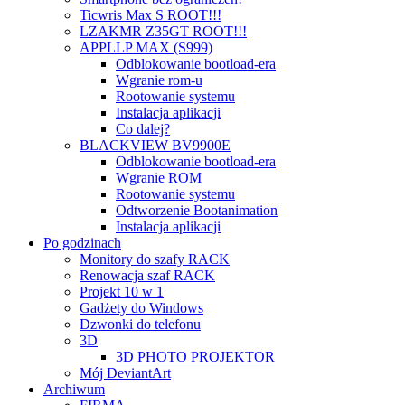
Ticwris Max S ROOT!!!
LZAKMR Z35GT ROOT!!!
APPLLP MAX (S999)
Odblokowanie bootload-era
Wgranie rom-u
Rootowanie systemu
Instalacja aplikacji
Co dalej?
BLACKVIEW BV9900E
Odblokowanie bootload-era
Wgranie ROM
Rootowanie systemu
Odtworzenie Bootanimation
Instalacja aplikacji
Po godzinach
Monitory do szafy RACK
Renowacja szaf RACK
Projekt 10 w 1
Gadżety do Windows
Dzwonki do telefonu
3D
3D PHOTO PROJEKTOR
Mój DeviantArt
Archiwum