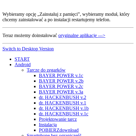
Wybieramy opcję „Zainstaluj z pamięci”, wybieramy moduł, który
chcemy zainstalować a po instalacji restartujemy telefon.
Teraz możemy doinstalować
oryginalne aplikacje --->
Switch to Desktop Version
START
Android
Tarcze do zegarków
BAYER POWER v.1c
BAYER POWER v.2b
BAYER POWER v.2c
BAYER POWER v.3a
dr. HACKENBUSH v.2
dr. HACKENBUSH v.1
dr. HACKENBUSH v.1b
dr. HACKENBUSH v.1c
Projektowanie tarcz
Instalacja
POBIERZ
download
Smartphone bez ograniczeń!