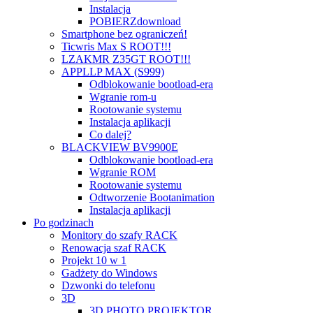
Instalacja
POBIERZ
download
Smartphone bez ograniczeń!
Ticwris Max S ROOT!!!
LZAKMR Z35GT ROOT!!!
APPLLP MAX (S999)
Odblokowanie bootload-era
Wgranie rom-u
Rootowanie systemu
Instalacja aplikacji
Co dalej?
BLACKVIEW BV9900E
Odblokowanie bootload-era
Wgranie ROM
Rootowanie systemu
Odtworzenie Bootanimation
Instalacja aplikacji
Po godzinach
Monitory do szafy RACK
Renowacja szaf RACK
Projekt 10 w 1
Gadżety do Windows
Dzwonki do telefonu
3D
3D PHOTO PROJEKTOR