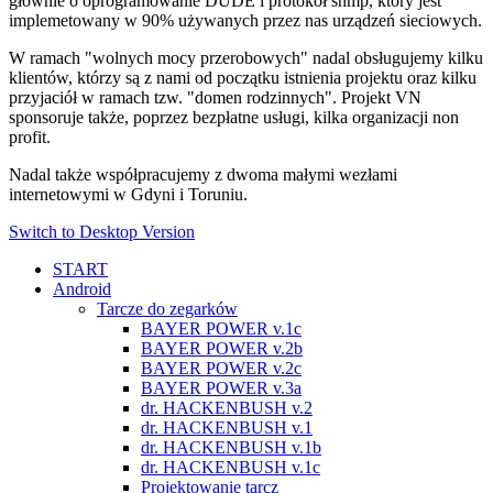
głównie o oprogramowanie DUDE i protokół snmp, który jest
implemetowany w 90% używanych przez nas urządzeń sieciowych.
W ramach "wolnych mocy przerobowych" nadal obsługujemy kilku
klientów, którzy są z nami od początku istnienia projektu oraz kilku
przyjaciół w ramach tzw. "domen rodzinnych". Projekt VN
sponsoruje także, poprzez bezpłatne usługi, kilka organizacji non
profit.
Nadal także współpracujemy z dwoma małymi wezłami
internetowymi w Gdyni i Toruniu.
Switch to Desktop Version
START
Android
Tarcze do zegarków
BAYER POWER v.1c
BAYER POWER v.2b
BAYER POWER v.2c
BAYER POWER v.3a
dr. HACKENBUSH v.2
dr. HACKENBUSH v.1
dr. HACKENBUSH v.1b
dr. HACKENBUSH v.1c
Projektowanie tarcz