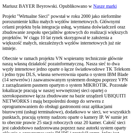
Mariusz BAYER Beyrowski. Opublikowano w
Nasze marki
Projekt "Wirtualne Sieci" powstał w roku 2000 jako nieformlne
porozumienie kilku małych węzłów internetowych. Głównymi
celami projektu była integracja usług, wymiana doświadczeń oraz
zbudowanie zespołu specjalitów gotowych do realizacji większych
projektów. W ciągu 10 lat rynek skorygował te założenia a
większość małych, niezależnych węzłów internetowych już nie
istnieje.
Obecnie w ramach projektu VN wspieramy technicznie głównie
naszą własną działalość pozainformatyczną. Nasza sieć to dwa
węzły intenetowe jedno oparte o łącze światłowodowe TK Telekom
i jedno typu DLS, własna serwerownia oparta o system IBM Blade
(14 serwerów) i zaawansowanym systemem dostępu poprzez VPN
z zarządzaniem pasmem opartym o system MIKROTIK. Pozostałe
lokalizacje pracują w naszej wewnętrznej sieci opartej o
szerokopasmowe łącza zbudowane na bazie urządzeń UBIQUITI
NETWORKS i mają bezpośredni dostęp do serwera z
oprogramowaniem do obsługi gastronomi oraz aplikacjami
biurowymi (usługi terminalowe), dodatkowo w sieci, we wszystkich
punktach, pracują sytemy nadzoru oparte o kamery IP. W sumie jet
to obecnie prawie 25 stacji roboczych oraz 20 kamer. Całość sieci
jest całodobowo nadzorowana poprzez nasz autorki system oparty