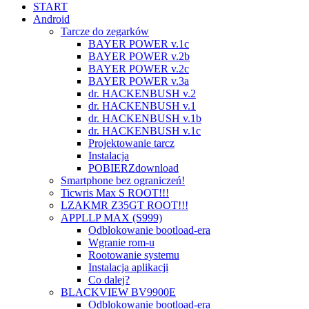
START
Android
Tarcze do zegarków
BAYER POWER v.1c
BAYER POWER v.2b
BAYER POWER v.2c
BAYER POWER v.3a
dr. HACKENBUSH v.2
dr. HACKENBUSH v.1
dr. HACKENBUSH v.1b
dr. HACKENBUSH v.1c
Projektowanie tarcz
Instalacja
POBIERZ
download
Smartphone bez ograniczeń!
Ticwris Max S ROOT!!!
LZAKMR Z35GT ROOT!!!
APPLLP MAX (S999)
Odblokowanie bootload-era
Wgranie rom-u
Rootowanie systemu
Instalacja aplikacji
Co dalej?
BLACKVIEW BV9900E
Odblokowanie bootload-era