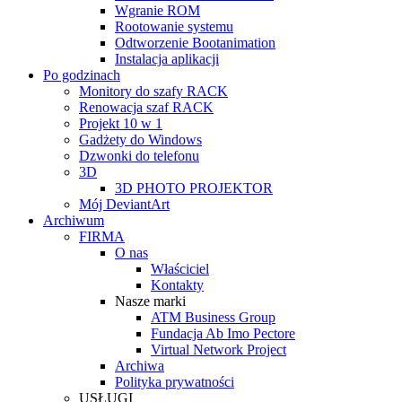
Wgranie ROM
Rootowanie systemu
Odtworzenie Bootanimation
Instalacja aplikacji
Po godzinach
Monitory do szafy RACK
Renowacja szaf RACK
Projekt 10 w 1
Gadżety do Windows
Dzwonki do telefonu
3D
3D PHOTO PROJEKTOR
Mój DeviantArt
Archiwum
FIRMA
O nas
Właściciel
Kontakty
Nasze marki
ATM Business Group
Fundacja Ab Imo Pectore
Virtual Network Project
Archiwa
Polityka prywatności
USŁUGI