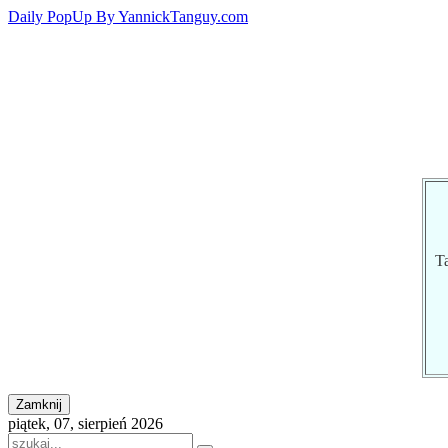
Daily PopUp By YannickTanguy.com
Ta
piątek, 07, sierpień 2026