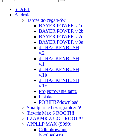
START
Android
Tarcze do zegarków
BAYER POWER v.1c
BAYER POWER v.2b
BAYER POWER v.2c
BAYER POWER v.3a
dr. HACKENBUSH
v.2
dr. HACKENBUSH
v.1
dr. HACKENBUSH
v.1b
dr. HACKENBUSH
v.1c
Projektowanie tarcz
Instalacja
POBIERZ
download
Smartphone bez ograniczeń!
Ticwris Max S ROOT!!!
LZAKMR Z35GT ROOT!!!
APPLLP MAX (S999)
Odblokowanie
bootload-era