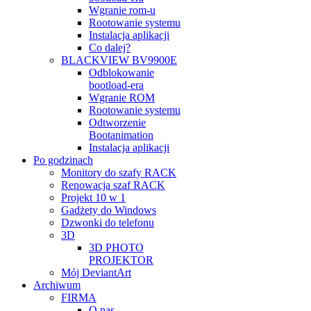
Wgranie rom-u
Rootowanie systemu
Instalacja aplikacji
Co dalej?
BLACKVIEW BV9900E
Odblokowanie
bootload-era
Wgranie ROM
Rootowanie systemu
Odtworzenie
Bootanimation
Instalacja aplikacji
Po godzinach
Monitory do szafy RACK
Renowacja szaf RACK
Projekt 10 w 1
Gadżety do Windows
Dzwonki do telefonu
3D
3D PHOTO
PROJEKTOR
Mój DeviantArt
Archiwum
FIRMA
O nas