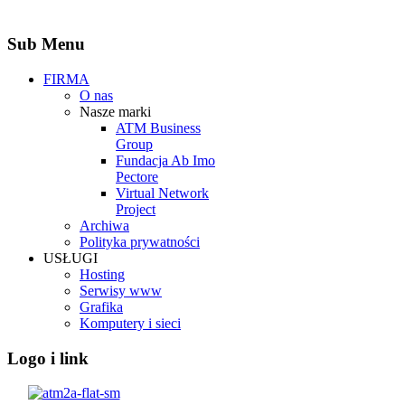
Sub Menu
FIRMA
O nas
Nasze marki
ATM Business
Group
Fundacja Ab Imo
Pectore
Virtual Network
Project
Archiwa
Polityka prywatności
USŁUGI
Hosting
Serwisy www
Grafika
Komputery i sieci
Logo i link