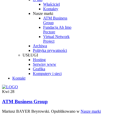
Właściciel
Kontakty
Nasze marki
ATM Business
Group
Fundacja Ab Imo
Pectore
Virtual Network
Project
Archiwa
Polityka prywatności
USŁUGI
Hosting
Serwisy www
Grafika
Komputery i sieci
Kontakt
Kwi
28
ATM Business Group
Mariusz BAYER Beyrowski. Opublikowano w
Nasze marki